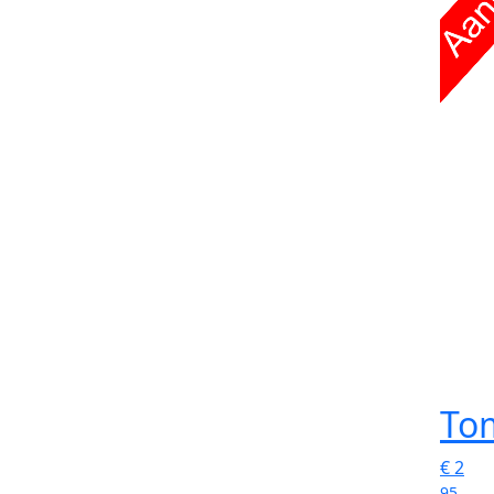
To
€
2
95