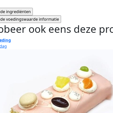
obeer ook eens deze pro
eding
jdag