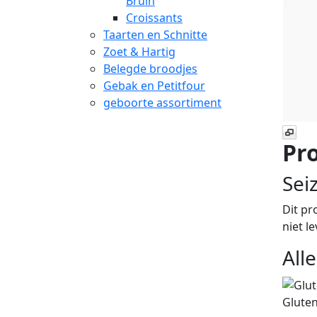
Bruin
Croissants
Taarten en Schnitte
Zoet & Hartig
Belegde broodjes
Gebak en Petitfour
geboorte assortiment
Pro
Sei
Dit pr
niet l
All
Gluten