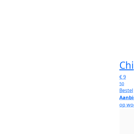
Chi
€
9
50
Bestel
Aanbi
op wo