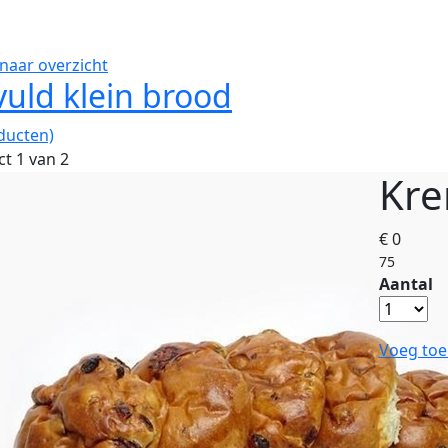
naar overzicht
uld klein brood
ducten)
t 1 van 2
Kre
€ 0
75
Aantal
Voeg toe