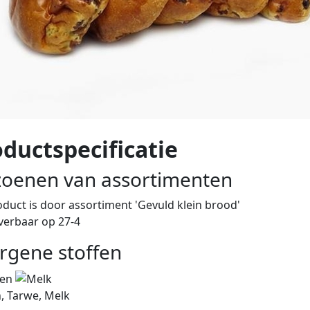
ductspecificatie
zoenen van assortimenten
oduct is
door assortiment 'Gevuld klein brood'
everbaar op 27-4
ergene stoffen
, Tarwe, Melk