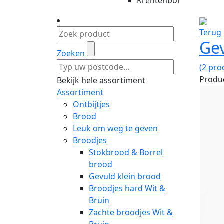
Krentenbol
Terug 
Gev
Zoeken
(2 pro
Produc
Bekijk hele assortiment
Assortiment
Ontbijtjes
Brood
Leuk om weg te geven
Broodjes
Stokbrood & Borrel
brood
Gevuld klein brood
Broodjes hard Wit &
Bruin
Zachte broodjes Wit &