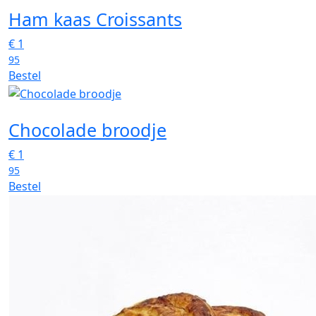
Ham kaas Croissants
€
1
95
Bestel
Chocolade broodje
€
1
95
Bestel