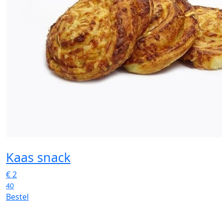
Kaas snack
€
2
40
Bestel