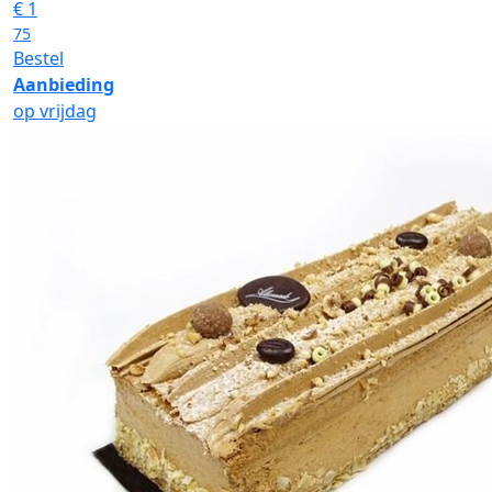
€
1
75
Bestel
Aanbieding
op vrijdag