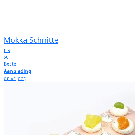
Mokka Schnitte
€
9
50
Bestel
Aanbieding
op vrijdag